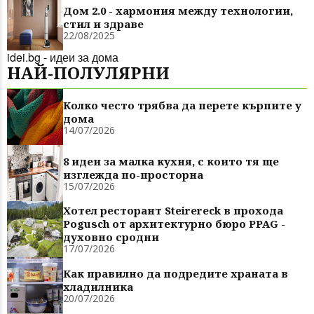
Дом 2.0 - хармония между технологии,
стил и здраве
22/08/2025
idei.bg - идеи за дома
НАЙ-ПОЛУЛЯРНИ
Колко често трябва да перете кърпите у
дома
14/07/2026
8 идеи за малка кухня, с които тя ще
изглежда по-просторна
15/07/2026
Хотел ресторант Steirereck в прохода
Pogusch от архитектурно бюро PPAG -
духовно сродни
17/07/2026
Как правилно да подредите храната в
хладилника
20/07/2026