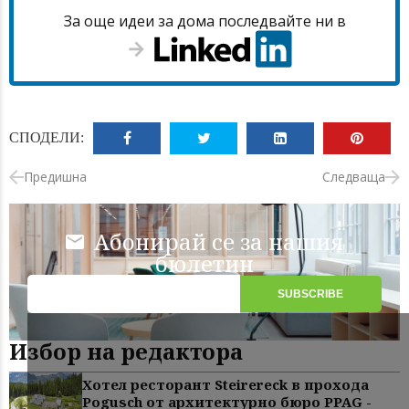
За още идеи за дома последвайте ни в
СПОДЕЛИ:
Предишна
Следваща
Абонирай се за нашия
бюлетин
Избор на редактора
Хотел ресторант Steirereck в прохода
Pogusch от архитектурно бюро PPAG -