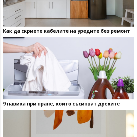
Как да скриете кабелите на уредите без ремонт
9 навика при пране, които съсипват дрехите