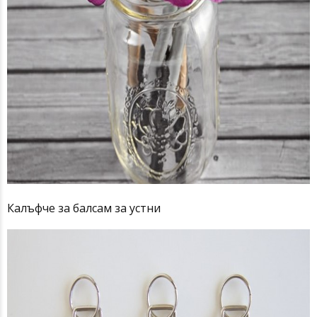
Калъфче за балсам за устни