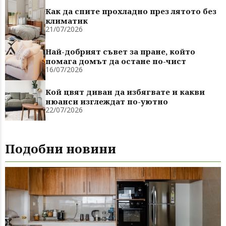
Как да спите прохладно през лятото без
климатик
21/07/2026
Най-добрият съвет за пране, който
помага домът да остане по-чист
16/07/2026
Кой цвят диван да избягвате и какви
нюанси изглеждат по-уютно
22/07/2026
Подобни новини