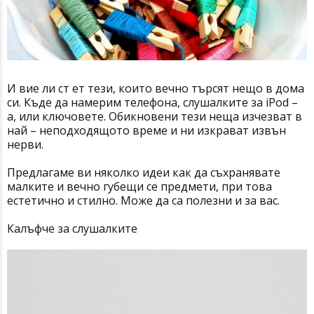
И вие ли ст ет тези, които вечно търсят нещо в дома
си. Къде да намерим телефона, слушалките за iPod –
а, или ключовете. Обикновени тези неща изчезват в
най – неподходящото време и ни изкрават извън
нерви.
Предлагаме ви няколко идеи как да съхранявате
малките и вечно губещи се предмети, при това
естетично и стилно. Може да са полезни и за вас.
Калъфче за слушалките