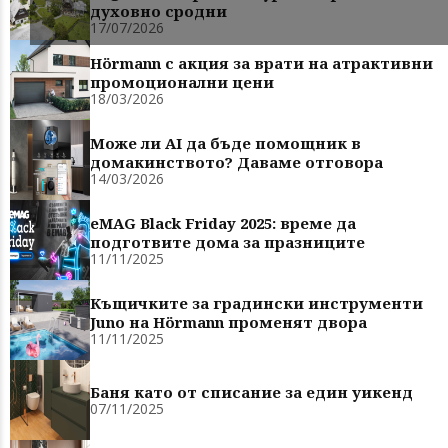
духовно сродни
17/07/2026
Hörmann с акция за врати на атрактивни
промоционални цени
18/03/2026
Може ли AI да бъде помощник в
домакинството? Даваме отговора
14/03/2026
eMAG Black Friday 2025: време да
подготвите дома за празниците
11/11/2025
Къщичките за градински инструменти
Juno на Hörmann променят двора
11/11/2025
Баня като от списание за един уикенд
07/11/2025