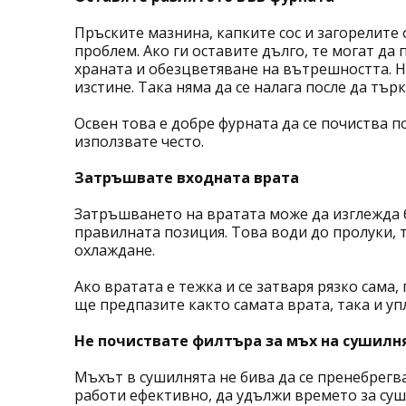
Пръските мазнина, капките сос и загорелите
проблем. Ако ги оставите дълго, те могат да
храната и обезцветяване на вътрешността. На
изстине. Така няма да се налага после да тър
Освен това е добре фурната да се почиства п
използвате често.
Затръшвате входната врата
Затръшването на вратата може да изглежда б
правилната позиция. Това води до пролуки, 
охлаждане.
Ако вратата е тежка и се затваря рязко сама
ще предпазите както самата врата, така и уп
Не почиствате филтъра за мъх на сушилн
Мъхът в сушилнята не бива да се пренебрегв
работи ефективно, да удължи времето за суше