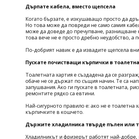
Дърпате кабела, вместо щепсела
Когато бързате, е изкушаващо просто да дръп
Но това може да повреди не само самия кабе
може да доведе до пречупване, разнищване 
това вече не е просто дребно неудобство, а 
По-добрият навик е да извадите щепсела вни
Пускате почистващи кърпички в тоалетн
Тоалетната хартия е създадена да се разгра
обаче не се държат по същия начин. Те са на
запушвания. Ако ги пускате в тоалетната, ри
ремонтите рядко са евтини.
Най-сигурното правило е: ако не е тоалетна х
кърпичките в кошчето.
Държите хладилника твърде пълен или т
Хладилникът и фризерът работят най-добре, 