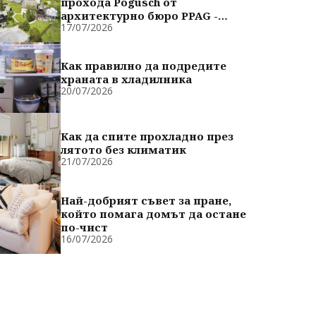
прохода Pogusch от
архитектурно бюро PPAG -
17/07/2026
духовно сродни
Как правилно да подредите
храната в хладилника
20/07/2026
Как да спите прохладно през
лятото без климатик
21/07/2026
Най-добрият съвет за пране,
който помага домът да остане
по-чист
16/07/2026