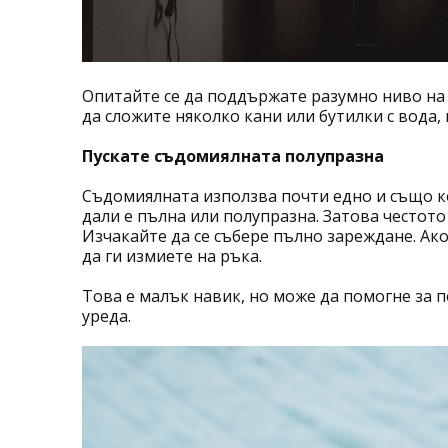
Опитайте се да поддържате разумно ниво на
да сложите няколко кани или бутилки с вода,
Пускате съдомиялната полупразна
Съдомиялната използва почти едно и също к
дали е пълна или полупразна. Затова честото
Изчакайте да се събере пълно зареждане. Ак
да ги измиете на ръка.
Това е малък навик, но може да помогне за 
уреда.