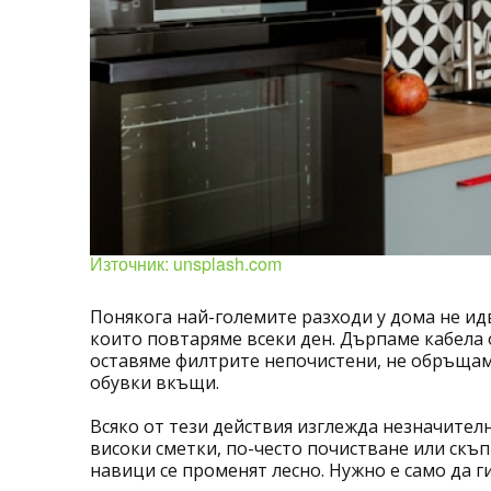
Източник: unsplash.com
Понякога най-големите разходи у дома не ид
които повтаряме всеки ден. Дърпаме кабела 
оставяме филтрите непочистени, не обръщам
обувки вкъщи.
Всяко от тези действия изглежда незначителн
високи сметки, по-често почистване или скъп
навици се променят лесно. Нужно е само да г