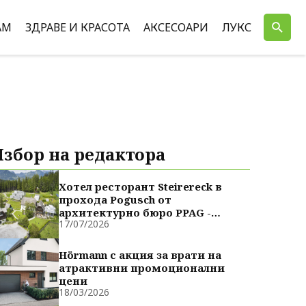
АМ
ЗДРАВЕ И КРАСОТА
АКСЕСОАРИ
ЛУКС
Избор на редактора
Хотел ресторант Steirereck в
прохода Pogusch от
архитектурно бюро PPAG -
17/07/2026
духовно сродни
Hörmann с акция за врати на
атрактивни промоционални
цени
18/03/2026