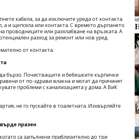
нете кабела, за да изключите уреда от контакта.
i
л, а и щепсела или контакта. С времето дърпането
на проводниците или разхлабване на връзката. А
потенциален разход за ремонт или нов уред.
мателно от контакта.
ата
жда бързо. Почистващите и бебешките кърпички
правени от по-здрави влакна и могат да причинят
скувате проблеми с канализацията у дома. А ВиК
артия, не го пускайте в тоалетната. Изхвърляйте
върде празен
когато са запълнени приблизително до три