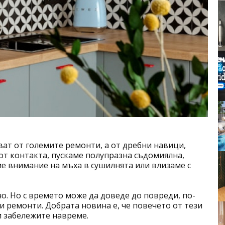
ват от големите ремонти, а от дребни навици,
от контакта, пускаме полупразна съдомиялна,
е внимание на мъха в сушилнята или влизаме с
о. Но с времето може да доведе до повреди, по-
и ремонти. Добрата новина е, че повечето от тези
и забележите навреме.