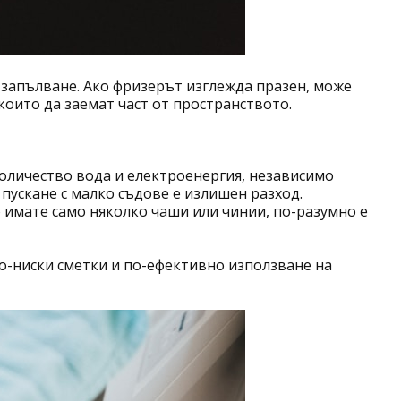
 запълване. Ако фризерът изглежда празен, може
 които да заемат част от пространството.
оличество вода и електроенергия, независимо
 пускане с малко съдове е излишен разход.
о имате само няколко чаши или чинии, по-разумно е
по-ниски сметки и по-ефективно използване на