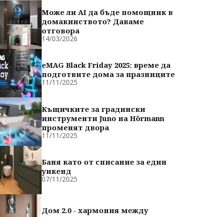
Може ли AI да бъде помощник в
домакинството? Даваме
отговора
14/03/2026
eMAG Black Friday 2025: време да
подготвите дома за празниците
11/11/2025
Къщичките за градински
инструменти Juno на Hörmann
променят двора
11/11/2025
Баня като от списание за един
уикенд
07/11/2025
Дом 2.0 - хармония между