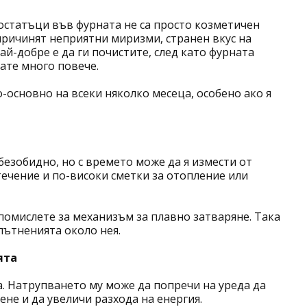
 остатъци във фурната не са просто козметичен
 причинят неприятни миризми, странен вкус на
й-добре е да ги почистите, след като фурната
кате много повече.
о-основно на всеки няколко месеца, особено ако я
езобидно, но с времето може да я измести от
течение и по-високи сметки за отопление или
, помислете за механизъм за плавно затваряне. Така
лътненията около нея.
ята
а. Натрупването му може да попречи на уреда да
не и да увеличи разхода на енергия.