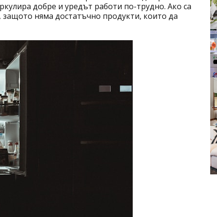
ркулира добре и уредът работи по-трудно. Ако са
я, защото няма достатъчно продукти, които да