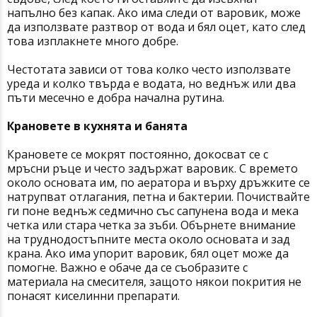
напълно без капак. Ако има следи от варовик, може
да използвате разтвор от вода и бял оцет, като след
това изплакнете много добре.
Честотата зависи от това колко често използвате
уреда и колко твърда е водата, но веднъж или два
пъти месечно е добра начална рутина.
Крановете в кухнята и банята
Крановете се мокрят постоянно, докосват се с
мръсни ръце и често задържат варовик. С времето
около основата им, по аератора и върху дръжките се
натрупват отлагания, петна и бактерии. Почиствайте
ги поне веднъж седмично със сапунена вода и мека
четка или стара четка за зъби. Обърнете внимание
на труднодостъпните места около основата и зад
крана. Ако има упорит варовик, бял оцет може да
помогне. Важно е обаче да се съобразите с
материала на смесителя, защото някои покрития не
понасят киселинни препарати.