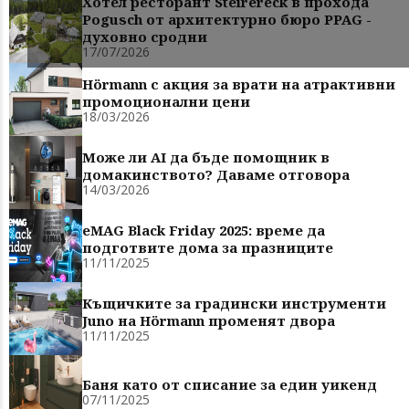
Хотел ресторант Steirereck в прохода
Pogusch от архитектурно бюро PPAG -
духовно сродни
17/07/2026
Hörmann с акция за врати на атрактивни
промоционални цени
18/03/2026
Може ли AI да бъде помощник в
домакинството? Даваме отговора
14/03/2026
eMAG Black Friday 2025: време да
подготвите дома за празниците
11/11/2025
Къщичките за градински инструменти
Juno на Hörmann променят двора
11/11/2025
Баня като от списание за един уикенд
07/11/2025