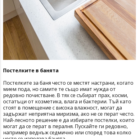
Постелките в банята
Постелките за баня често се местят настрани, когато
мием пода, но самите те също имат нужда от
редовно почистване. В тях се събират прах, косми,
остатъци от козметика, влага и бактерии. Тъй като
стоят в помещение с висока влажност, могат да
задържат неприятна миризма, ако не се перат често.
Най-лесното решение е да избирате постелки, които
могат да се перат в пералня. Пускайте ги редовно,
например веднъж седмично или според това колко
често се използва банята.