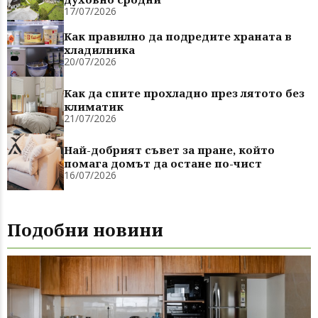
17/07/2026
Как правилно да подредите храната в
хладилника
20/07/2026
Как да спите прохладно през лятото без
климатик
21/07/2026
Най-добрият съвет за пране, който
помага домът да остане по-чист
16/07/2026
Подобни новини