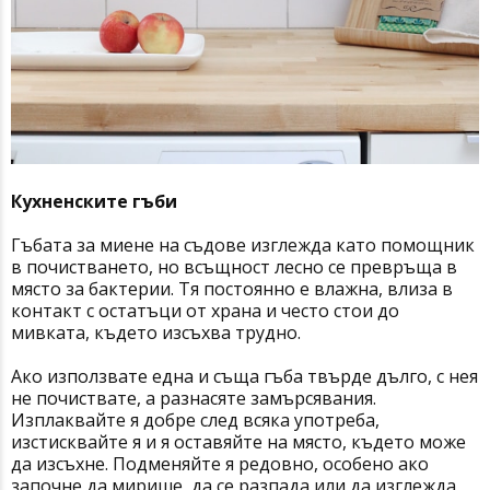
Кухненските гъби
Гъбата за миене на съдове изглежда като помощник
в почистването, но всъщност лесно се превръща в
място за бактерии. Тя постоянно е влажна, влиза в
контакт с остатъци от храна и често стои до
мивката, където изсъхва трудно.
Ако използвате една и съща гъба твърде дълго, с нея
не почиствате, а разнасяте замърсявания.
Изплаквайте я добре след всяка употреба,
изстисквайте я и я оставяйте на място, където може
да изсъхне. Подменяйте я редовно, особено ако
започне да мирише, да се разпада или да изглежда