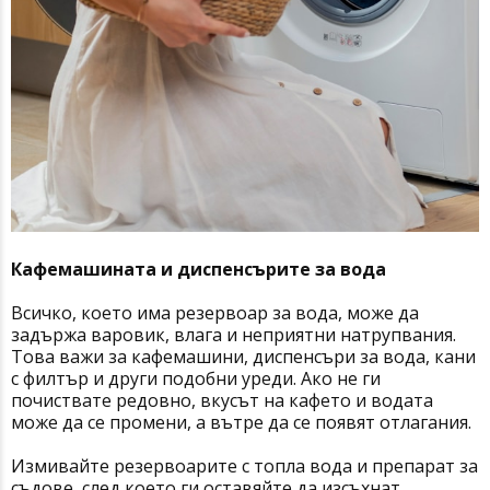
Кафемашината и диспенсърите за вода
Всичко, което има резервоар за вода, може да
задържа варовик, влага и неприятни натрупвания.
Това важи за кафемашини, диспенсъри за вода, кани
с филтър и други подобни уреди. Ако не ги
почиствате редовно, вкусът на кафето и водата
може да се промени, а вътре да се появят отлагания.
Измивайте резервоарите с топла вода и препарат за
съдове, след което ги оставяйте да изсъхнат