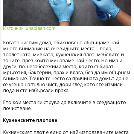
Източник: unsplash.com
Когато чистим дома, обикновено обръщаме най-
много внимание на очевидните места – пода,
тоалетната, мивката, кухненския плот, мебелите и
зоните, през които минаваме най-често. Но има и
други, по-незабележими места, които събират
мръсотия, бактерии, прах и влага, без да им обърнем
внимание. Точно те често са причината домът да не
се усеща напълно чист, дори след като сте измили
пода и сте избърсали праха.
Ето кои места си струва да включите в следващото
почистване.
Кухненските плотове
Кухненският плот е едно от най-използваните места