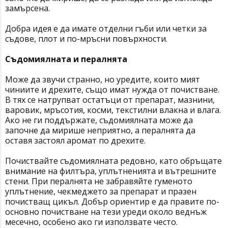
замърсена.
Добра идея е да имате отделни гъби или четки за
съдове, плот и по-мръсни повърхности.
Съдомиялната и пералнята
Може да звучи странно, но уредите, които мият
чиниите и дрехите, също имат нужда от почистване.
В тях се натрупват остатъци от препарат, мазнини,
варовик, мръсотия, косми, текстилни влакна и влага.
Ако не ги поддържате, съдомиялната може да
започне да мирише неприятно, а пералнята да
оставя застоял аромат по дрехите.
Почиствайте съдомиялната редовно, като обръщате
внимание на филтъра, уплътненията и вътрешните
стени. При пералнята не забравяйте гуменото
уплътнение, чекмеджето за препарат и празен
почистващ цикъл. Добър ориентир е да правите по-
основно почистване на тези уреди около веднъж
месечно, особено ако ги използвате често.