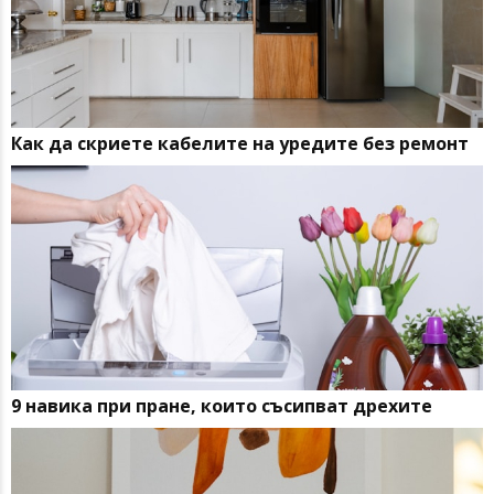
Как да скриете кабелите на уредите без ремонт
9 навика при пране, които съсипват дрехите