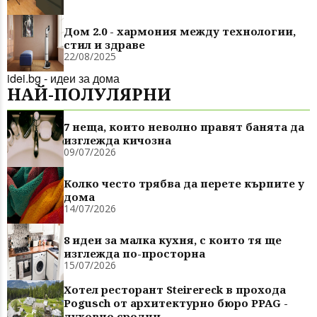
Дом 2.0 - хармония между технологии,
стил и здраве
22/08/2025
idei.bg - идеи за дома
НАЙ-ПОЛУЛЯРНИ
7 неща, които неволно правят банята да
изглежда кичозна
09/07/2026
Колко често трябва да перете кърпите у
дома
14/07/2026
8 идеи за малка кухня, с които тя ще
изглежда по-просторна
15/07/2026
Хотел ресторант Steirereck в прохода
Pogusch от архитектурно бюро PPAG -
духовно сродни