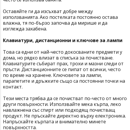
Оставяйте ги да изсъхват добре между
използванията. Ако постелката постоянно остава
влажна, тя по-бързо започва да мирише и да
изглежда захабена.
Клавиатури, дистанционни и ключове за лампи
Това са едни от най-често докосваните предмети у
дома, но рядко влизат в списъка за почистване.
Клавиатурите събират прах, трохи и мазни следи от
пръсти. Дистанционните се пипат от всички, често
по време на хранене. Ключовете за лампи,
парапетите и дръжките също са постоянни точки на
контакт.
Тези места трябва да се почистват по-често от много
други повърхности. Използвайте мека кърпа, леко
навлажнена със спирт или подходящ почистващ
продукт. Не пръскайте директно върху електроника.
Напръскайте кърпата и внимателно минете
повърхността.