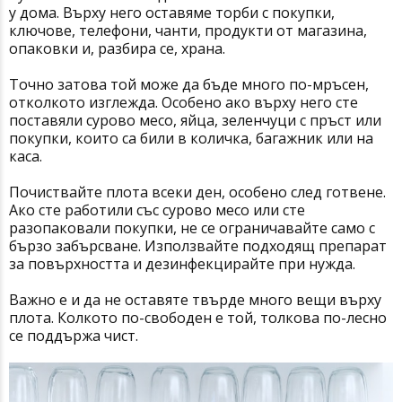
у дома. Върху него оставяме торби с покупки,
ключове, телефони, чанти, продукти от магазина,
опаковки и, разбира се, храна.
Точно затова той може да бъде много по-мръсен,
отколкото изглежда. Особено ако върху него сте
поставяли сурово месо, яйца, зеленчуци с пръст или
покупки, които са били в количка, багажник или на
каса.
Почиствайте плота всеки ден, особено след готвене.
Ако сте работили със сурово месо или сте
разопаковали покупки, не се ограничавайте само с
бързо забърсване. Използвайте подходящ препарат
за повърхността и дезинфекцирайте при нужда.
Важно е и да не оставяте твърде много вещи върху
плота. Колкото по-свободен е той, толкова по-лесно
се поддържа чист.