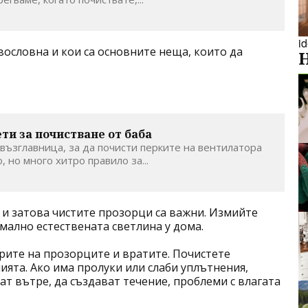
i
вословна и кои са основните неща, които да
ти за почистване от баба
възглавница, за да почисти перките на вентилатора
 но много хитро правило за...
 и затова чистите прозорци са важни. Измийте
имално естествената светлина у дома.
ите на прозорците и вратите. Почистете
ята. Ако има пролуки или слаби уплътнения,
ат вътре, да създават течение, проблеми с влагата