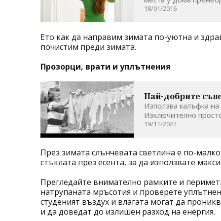
18/01/2016
Ето как да направим зимата по-уютна и здра
почистим преди зимата.
Прозорци, врати и уплътнения
Най-добрите съве
Използва калъфка на 
Изключително просто,
19/11/2022
През зимата слънчевата светлина е по-малко
стъклата през есента, за да използвате макс
Прегледайте внимателно рамките и периметр
натрупаната мръсотия и проверете уплътнени
студеният въздух и влагата могат да проникв
и да доведат до излишен разход на енергия.