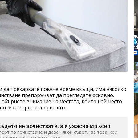
 и да прекарвате повече време вкъщи, има няколко
чистване препоръчват да прегледате основно.
а обърнете внимание на местата, които най-често
ните отвори, по первазите.
 където не почиствате, а е ужасно мръсно
ерт по почистване и дава някои съвети за това, кои
егваме, когато почиствате,...