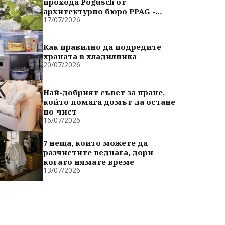
прохода Pogusch от
архитектурно бюро PPAG -
17/07/2026
духовно сродни
Как правилно да подредите
храната в хладилника
20/07/2026
Най-добрият съвет за пране,
който помага домът да остане
по-чист
16/07/2026
7 неща, които можете да
разчистите веднага, дори
когато нямате време
13/07/2026