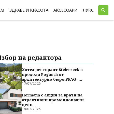
АМ
ЗДРАВЕ И КРАСОТА
АКСЕСОАРИ
ЛУКС
Избор на редактора
Хотел ресторант Steirereck в
прохода Pogusch от
архитектурно бюро PPAG -
17/07/2026
духовно сродни
Hörmann с акция за врати на
атрактивни промоционални
цени
18/03/2026