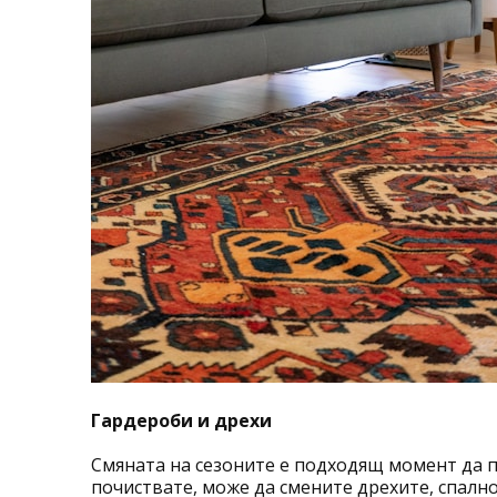
Гардероби и дрехи
Смяната на сезоните е подходящ момент да 
почиствате, може да смените дрехите, спалн