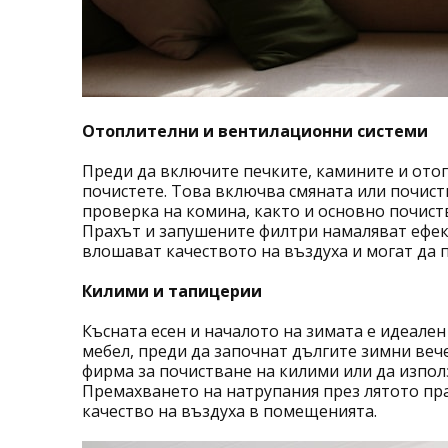
Отоплителни и вентилационни системи
Преди да включите печките, камините и отоп
почистете. Това включва смяната или почист
проверка на комина, както и основно почист
Прахът и запушените филтри намаляват ефек
влошават качеството на въздуха и могат да 
Килими и тапицерии
Късната есен и началото на зимата е идеале
мебел, преди да започнат дългите зимни ве
фирма за почистване на килими или да изпол
Премахването на натрупания през лятото пра
качество на въздуха в помещенията.