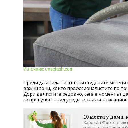
Източник: unsplash.com
Преди да дойдат истински студените месеци
важни зони, които професионалистите по по
Дори да чистите редовно, сега е моментът д
се пропускат – зад уредите, във вентилацион
10 места у дома,
Каролин Форте е експ
места у дома пренебр