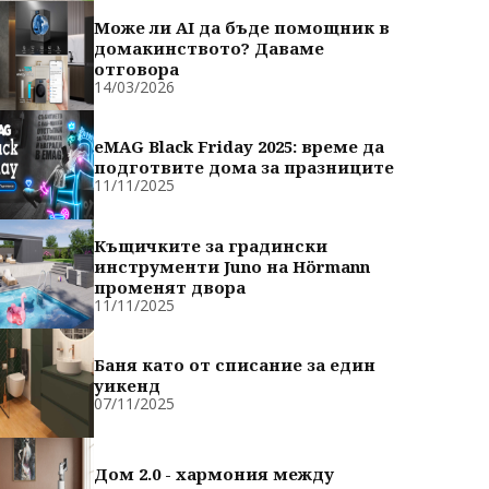
Може ли AI да бъде помощник в
домакинството? Даваме
отговора
14/03/2026
eMAG Black Friday 2025: време да
подготвите дома за празниците
11/11/2025
Къщичките за градински
инструменти Juno на Hörmann
променят двора
11/11/2025
Баня като от списание за един
уикенд
07/11/2025
Дом 2.0 - хармония между