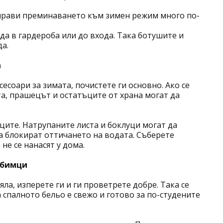
 прави преминаването към зимен режим много по-
да в гардероба или до входа. Така ботушите и
да.
а
есоари за зимата, почистете ги основно. Ако се
а, прашецът и остатъците от храна могат да
ците. Натрупаните листа и боклуци могат да
а блокират оттичането на водата. Съберете
не се нанасят у дома.
юбимци
ла, изперете ги и ги проветрете добре. Така се
 спалното бельо е свежо и готово за по-студените