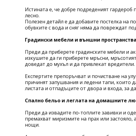
Истината е, че добре подреденият гардероб
лесно.
Полезен детайл е да добавите постелка на по
обувките с вода и сняг няма да повреждат по
Градински мебели и външни пространств
Преди да приберете градинските мебели и акс
изкушите да ги приберете мръсни, мръсотият
доведат до мухъл и да привлекат вредители.
Експертите препоръчват и почистване на улу
причинят запушвания и ледени тапи, които д
листата и отпадъците от двора и входа, за да 
Спално бельо и леглата на домашните л
Преди да извадите по-топлите завивки и одея
премахват миризмите на прах или застояло, а
нощи.